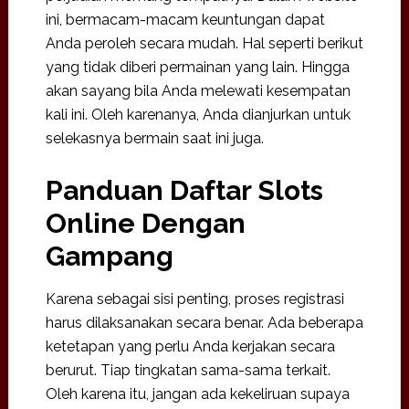
ini, bermacam-macam keuntungan dapat
Anda peroleh secara mudah. Hal seperti berikut
yang tidak diberi permainan yang lain. Hingga
akan sayang bila Anda melewati kesempatan
kali ini. Oleh karenanya, Anda dianjurkan untuk
selekasnya bermain saat ini juga.
Panduan Daftar Slots
Online Dengan
Gampang
Karena sebagai sisi penting, proses registrasi
harus dilaksanakan secara benar. Ada beberapa
ketetapan yang perlu Anda kerjakan secara
berurut. Tiap tingkatan sama-sama terkait.
Oleh karena itu, jangan ada kekeliruan supaya