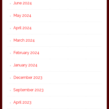
June 2024
May 2024
April 2024
March 2024
February 2024
January 2024
December 2023
September 2023
April 2023