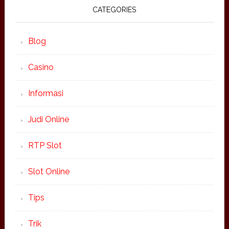
CATEGORIES
Blog
Casino
Informasi
Judi Online
RTP Slot
Slot Online
Tips
Trik