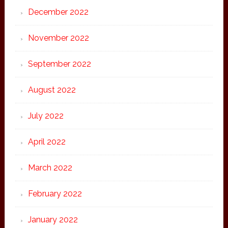
December 2022
November 2022
September 2022
August 2022
July 2022
April 2022
March 2022
February 2022
January 2022