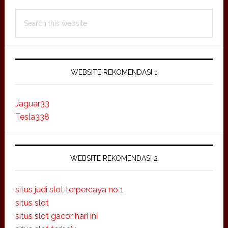
Primary
Search
Sidebar
this
website
WEBSITE REKOMENDASI 1
Jaguar33
Tesla338
WEBSITE REKOMENDASI 2
situs judi slot terpercaya no 1
situs slot
situs slot gacor hari ini