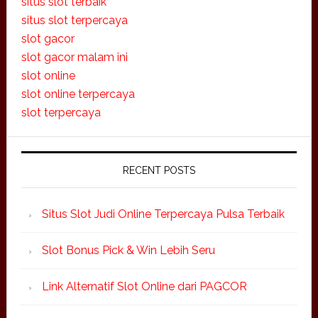
situs slot terbaik
situs slot terpercaya
slot gacor
slot gacor malam ini
slot online
slot online terpercaya
slot terpercaya
RECENT POSTS
Situs Slot Judi Online Terpercaya Pulsa Terbaik
Slot Bonus Pick & Win Lebih Seru
Link Alternatif Slot Online dari PAGCOR