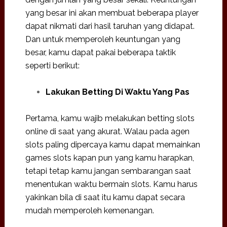
yang besar ini akan membuat beberapa player
dapat nikmati dari hasil taruhan yang didapat.
Dan untuk memperoleh keuntungan yang
besar, kamu dapat pakai beberapa taktik
seperti berikut:
Lakukan Betting Di Waktu Yang Pas
Pertama, kamu wajib melakukan betting slots
online di saat yang akurat. Walau pada agen
slots paling dipercaya kamu dapat memainkan
games slots kapan pun yang kamu harapkan,
tetapi tetap kamu jangan sembarangan saat
menentukan waktu bermain slots. Kamu harus
yakinkan bila di saat itu kamu dapat secara
mudah memperoleh kemenangan.