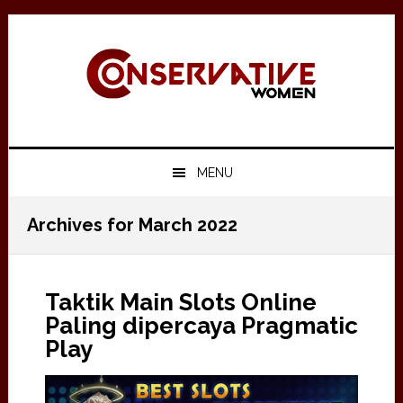
Skip
Skip
Skip
to
to
to
primary
main
primary
navigation
content
sidebar
MENU
Archives for March 2022
Taktik Main Slots Online
Paling dipercaya Pragmatic
Play