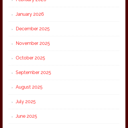
January 2026
December 2025
November 2025
October 2025
September 2025
August 2025
July 2025
June 2025