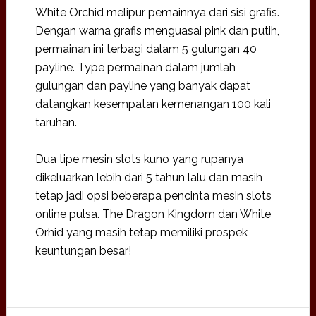
White Orchid melipur pemainnya dari sisi grafis.
Dengan warna grafis menguasai pink dan putih,
permainan ini terbagi dalam 5 gulungan 40
payline. Type permainan dalam jumlah
gulungan dan payline yang banyak dapat
datangkan kesempatan kemenangan 100 kali
taruhan.
Dua tipe mesin slots kuno yang rupanya
dikeluarkan lebih dari 5 tahun lalu dan masih
tetap jadi opsi beberapa pencinta mesin slots
online pulsa. The Dragon Kingdom dan White
Orhid yang masih tetap memiliki prospek
keuntungan besar!