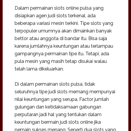
Dalam permainan slots online pulsa yang
disiapkan agen judi slots terkenal, ada
beberapa variasi mesin terkini. Tipe slots yang
terpopuler umumnya akan dimainkan banyak
bettor atau anggota di bandar itu. Bisa saja
karena jumlahnya keuntungan atau terlampau
gampangnya permainan tipe itu. Tetapi, ada
pula mesin yang masih tetap disukai walau
telah lama dikeluarkan.
Di dalam permainan slots pulsa, tidak
seluruhnya tipe judi slots memang mempunyai
nilai keuntungan yang serupa. Factor jumlah
gulungan dan ketidaksamaan gabungan
perputaran jadi hal yang tentukan dalam
keuntungan bermain judi slots online jika
pemain sukses menang. Seperti dua slots yang