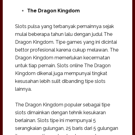
The Dragon Kingdom
Slots pulsa yang terbanyak pemainnya sejak
mulai beberapa tahun lalu dengan judul The
Dragon Kingdom. Tipe games yang ini dicintai
bettor profesional karena cukup melawan. The
Dragon Kingdom memerlukan kecermatan
untuk tiap pemain. Slots online The Dragon
Kingdom dikenal juga mempunyai tingkat
kesusahan lebih sulit dibanding tipe slots
lainnya.
The Dragon Kingdom populer sebagai tipe
slots dimainkan dengan tehnik kesukaran
berlainan. Slots tipe ini mempunyai 5
serangkaian gulungan, 25 baris dari 5 gulungan