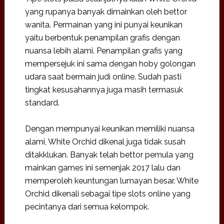
yang rupanya banyak dimainkan oleh bettor
wanita. Permainan yang ini punyai keunikan
yaitu berbentuk penampilan grafis dengan
nuansa lebih alami. Penampilan grafis yang
mempersejuk ini sama dengan hoby golongan
udara saat bermain judi online. Sudah pasti
tingkat kesusahannya juga masih termasuk
standard.
Dengan mempunyai keunikan memiliki nuansa
alami, White Orchid dikenal juga tidak susah
ditakklukan. Banyak telah bettor pemula yang
mainkan games ini semenjak 2017 lalu dan
memperoleh keuntungan lumayan besar. White
Orchid dikenali sebagai tipe slots online yang
pecintanya dari semua kelompok.