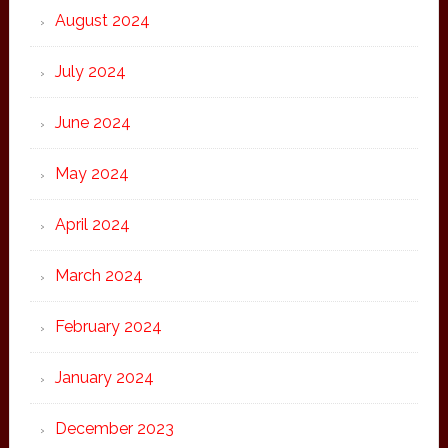
August 2024
July 2024
June 2024
May 2024
April 2024
March 2024
February 2024
January 2024
December 2023