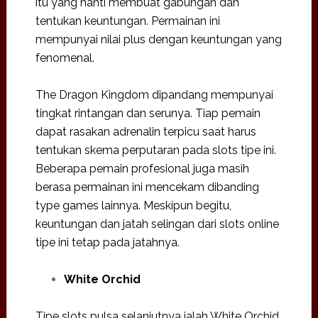
itu yang nanti membuat gabungan dan
tentukan keuntungan. Permainan ini
mempunyai nilai plus dengan keuntungan yang
fenomenal.
The Dragon Kingdom dipandang mempunyai
tingkat rintangan dan serunya. Tiap pemain
dapat rasakan adrenalin terpicu saat harus
tentukan skema perputaran pada slots tipe ini.
Beberapa pemain profesional juga masih
berasa permainan ini mencekam dibanding
type games lainnya. Meskipun begitu,
keuntungan dan jatah selingan dari slots online
tipe ini tetap pada jatahnya.
White Orchid
Tipe slots pulsa selanjutnya ialah White Orchid