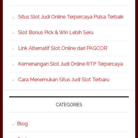
Situs Slot Judi Online Terpercaya Pulsa Terbaik
Slot Bonus Pick & Win Lebih Seru
Link Alternatif Slot Online dari PAGCOR
Kemenangan Slot Judi Online RTP Terpercaya
Cara Menemukan Situs Judi Slot Terbaru
CATEGORIES
Blog