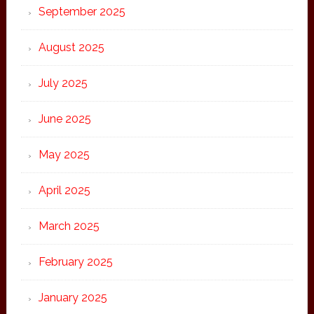
September 2025
August 2025
July 2025
June 2025
May 2025
April 2025
March 2025
February 2025
January 2025