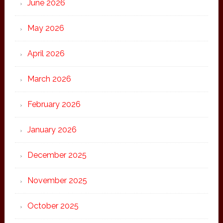
June 2026
May 2026
April 2026
March 2026
February 2026
January 2026
December 2025
November 2025
October 2025