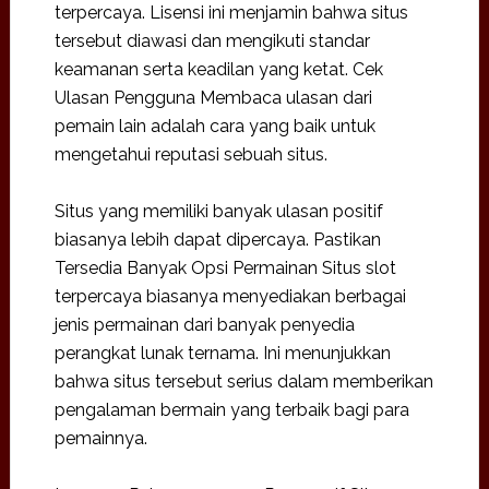
terpercaya. Lisensi ini menjamin bahwa situs
tersebut diawasi dan mengikuti standar
keamanan serta keadilan yang ketat. Cek
Ulasan Pengguna Membaca ulasan dari
pemain lain adalah cara yang baik untuk
mengetahui reputasi sebuah situs.
Situs yang memiliki banyak ulasan positif
biasanya lebih dapat dipercaya. Pastikan
Tersedia Banyak Opsi Permainan Situs slot
terpercaya biasanya menyediakan berbagai
jenis permainan dari banyak penyedia
perangkat lunak ternama. Ini menunjukkan
bahwa situs tersebut serius dalam memberikan
pengalaman bermain yang terbaik bagi para
pemainnya.