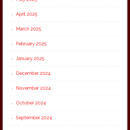
April 2025
March 2025
February 2025
January 2025
December 2024
November 2024
October 2024
September 2024