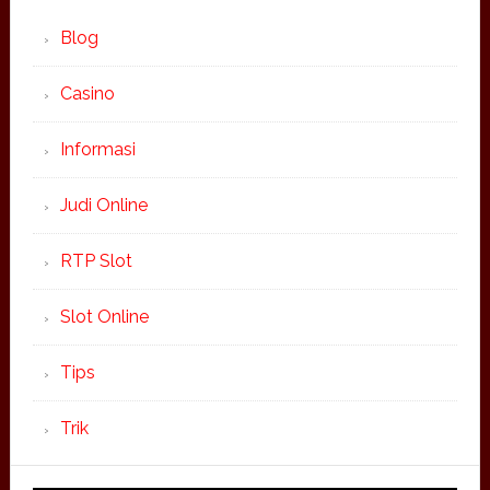
Blog
Casino
Informasi
Judi Online
RTP Slot
Slot Online
Tips
Trik