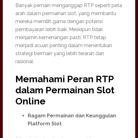
Banyak pemain menganggap RTP seperti peta
arah dalam permainan slot, yang membantu
mereka memilih game dengan potensi
pembayaran lebih baik. Meskipun tidak
menjamin kemenangan pasti, RTP tetap
menjadi acuan penting dalam menentukan
strategi bermain yang lebih terarah dan
rasional.
Memahami Peran RTP
dalam Permainan Slot
Online
Ragam Permainan dan Keunggulan
Platform Slot