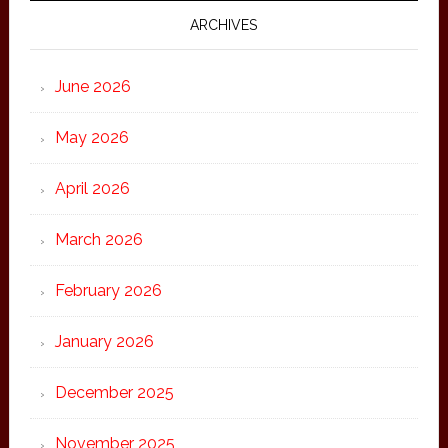
ARCHIVES
June 2026
May 2026
April 2026
March 2026
February 2026
January 2026
December 2025
November 2025