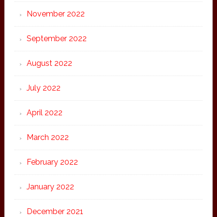
November 2022
September 2022
August 2022
July 2022
April 2022
March 2022
February 2022
January 2022
December 2021