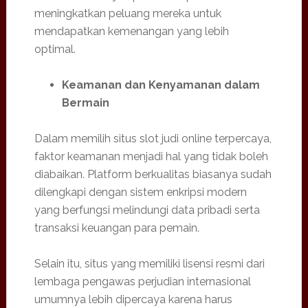
meningkatkan peluang mereka untuk
mendapatkan kemenangan yang lebih
optimal.
Keamanan dan Kenyamanan dalam
Bermain
Dalam memilih situs slot judi online terpercaya,
faktor keamanan menjadi hal yang tidak boleh
diabaikan. Platform berkualitas biasanya sudah
dilengkapi dengan sistem enkripsi modern
yang berfungsi melindungi data pribadi serta
transaksi keuangan para pemain.
Selain itu, situs yang memiliki lisensi resmi dari
lembaga pengawas perjudian internasional
umumnya lebih dipercaya karena harus