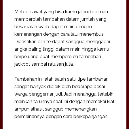
Metode awal yang bisa kamu jalani bila mau
memperoleh tambahan dalam jumlah yang
besar ialah wajib dapat main dengan
kemenangan dengan cara lalu menembus.
Dipastikan bila terdapat sanggup menggapai
angka paling tinggi dalam main hingga kamu
berpeluang buat memperoleh tambahan
jackpot sampai ratusan juta.
Tambahan ini ialah salah satu tipe tambahan
sangat banyak dibidik oleh beberapa besar
warga penggemar judi. Jadi menunggu terlebih
mainkan taruhnya saat ini dengan memakai kiat
ampuh alhasil sanggup memenangkan
permainannya dengan cara berkepanjangan.