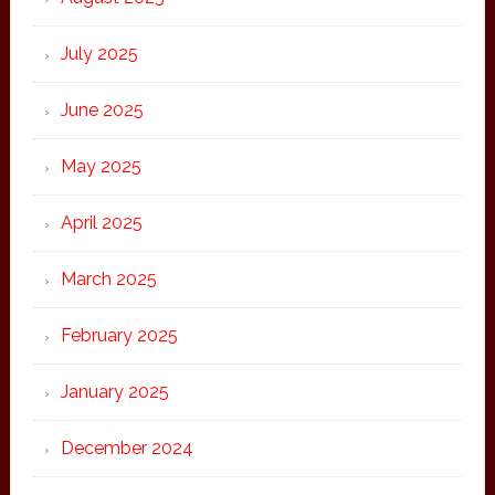
July 2025
June 2025
May 2025
April 2025
March 2025
February 2025
January 2025
December 2024