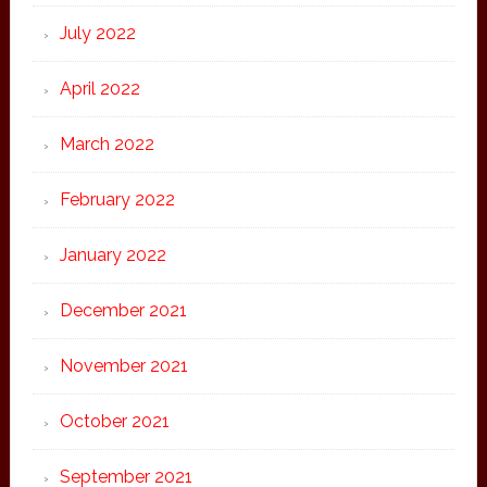
July 2022
April 2022
March 2022
February 2022
January 2022
December 2021
November 2021
October 2021
September 2021