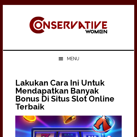
Skip
Skip
Skip
to
to
to
primary
main
primary
navigation
content
sidebar
MENU
Lakukan Cara Ini Untuk
Mendapatkan Banyak
Bonus Di Situs Slot Online
Terbaik