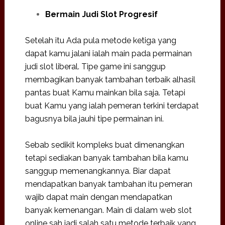
Bermain Judi Slot Progresif
Setelah itu Ada pula metode ketiga yang
dapat kamu jalani ialah main pada permainan
judi slot liberal. Tipe game ini sanggup
membagikan banyak tambahan terbaik alhasil
pantas buat Kamu mainkan bila saja.
Tetapi
buat Kamu yang ialah pemeran terkini terdapat
bagusnya bila jauhi tipe permainan ini.
Sebab sedikit kompleks buat dimenangkan
tetapi sediakan banyak tambahan bila kamu
sanggup memenangkannya.
Biar dapat
mendapatkan banyak tambahan itu pemeran
wajib dapat main dengan mendapatkan
banyak kemenangan. Main di dalam web slot
online sah jadi salah satu metode terbaik yang