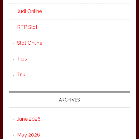
Judi Online
RTP Slot
Slot Online
Tips
Trik
ARCHIVES
June 2026
May 2026