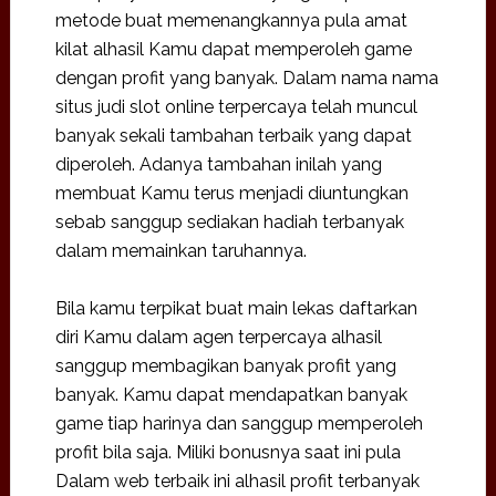
metode buat memenangkannya pula amat
kilat alhasil Kamu dapat memperoleh game
dengan profit yang banyak. Dalam nama nama
situs judi slot online terpercaya telah muncul
banyak sekali tambahan terbaik yang dapat
diperoleh.
Adanya tambahan inilah yang
membuat Kamu terus menjadi diuntungkan
sebab sanggup sediakan hadiah terbanyak
dalam memainkan taruhannya.
Bila kamu terpikat buat main lekas daftarkan
diri Kamu dalam agen terpercaya alhasil
sanggup membagikan banyak profit yang
banyak.
Kamu dapat mendapatkan banyak
game tiap harinya dan sanggup memperoleh
profit bila saja. Miliki bonusnya saat ini pula
Dalam web terbaik ini alhasil profit terbanyak