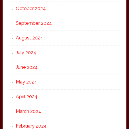
October 2024
September 2024
August 2024
July 2024
June 2024
May 2024
April 2024
March 2024
February 2024