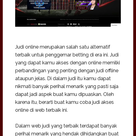
Judi online merupakan salah satu alternatif
terbaik untuk penggemar betting di era ini. Judi
yang dapat kamu akses dengan online memilki
perbandingan yang penting dengan judi offline
ataupun jelas. Di dalam judi itu kamu dapat
nikmati banyak perihal menarik yang pasti saja
dapat jadi aspek buat kamu dipuaskan. Oleh
karena itu, berarti buat kamu coba judi akses
online di web terbaik ini.
Dalam web judi yang terbaik terdapat banyak
perihal menarik yang hendak dihidangkan buat