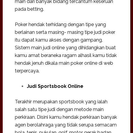
main dari banyak bidang tercantum keseruan
pada betting.
Poker hendak terhidang dengan tipe yang
berlainan serta masing- masing tipe judi poker
itu dapat kamu akses dengan gampang.
Sistem main judi online yang dihidangkan buat
kamu amat beraneka ragam alhasil kamu tidak
hendak jenuh dikala main poker online di web
terpercaya.
Judi Sportsbook Online
Terakhir merupakan sportsbook yang ialah
salah satu tipe judi dengan metode main
perkiraan. Disini kamu hendak perkiraan banyak
agen berolahraga yang tidak serupa semacam
bola, tenis, pukulan, golf, motor gerak badan