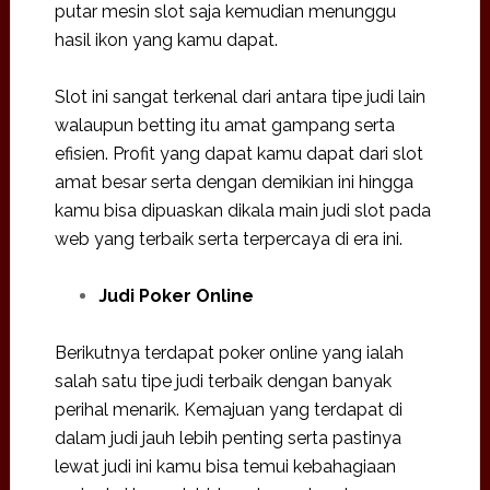
putar mesin slot saja kemudian menunggu
hasil ikon yang kamu dapat.
Slot ini sangat terkenal dari antara tipe judi lain
walaupun betting itu amat gampang serta
efisien. Profit yang dapat kamu dapat dari slot
amat besar serta dengan demikian ini hingga
kamu bisa dipuaskan dikala main judi slot pada
web yang terbaik serta terpercaya di era ini.
Judi Poker Online
Berikutnya terdapat poker online yang ialah
salah satu tipe judi terbaik dengan banyak
perihal menarik. Kemajuan yang terdapat di
dalam judi jauh lebih penting serta pastinya
lewat judi ini kamu bisa temui kebahagiaan